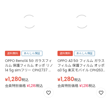
送料無料
あんしん保証
送料無料
あんしん保証
OPPO Reno14 5G ガラスフィ
OPPO A3 5G フィルム ガラス
ルム 保護フィルム オッポ リノ
フィルム 保護フィルム オッポ
14 5g simフリー CPH2737 フ
a3 5g 楽天モバイル CPH2639
ィルム 2.5D スマホフィルム カ
Y!mobile A402OP simフリー
1,280
1,280
¥
¥
バー 強化ガラス 透明 クリア
スマホフィルム 透明 クリア
税込
税込
会員特別価格
¥
1,216
税込
会員特別価格
¥
1,216
税込