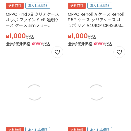
送料無料
あんしん保証
送料無料
あんしん保証
OPPO Find X8 クリアケース
OPPO Reno11 A ケース Reno11
オッポ ファインド x8 透明ケ
F 5G ケース クリアケース オ
ース ケース simフリー
ッポ リノ A401OP CPH2603
CPH2651 スマホケース TPU ス
スマホ ケース TPU カバー ス
1,000
1,000
¥
¥
マホケース 透明 クリア
マホケース 透明 クリア
税込
税込
会員特別価格
¥
950
税込
会員特別価格
¥
950
税込
送料無料
あんしん保証
送料無料
あんしん保証