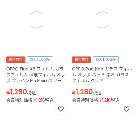
送料無料
あんしん保証
送料無料
あんしん保証
OPPO Find X8 フィルム ガラ
OPPO Pad Neo ガラス フィル
スフィルム 保護フィルム オッ
ム オッポ パッド ネオ ガラス
ポ ファインド x8 simフリー
フィルム クリア
CPH2651 IIJmio スマホフィル
1,280
1,280
¥
¥
ム 強化ガラス 透明 クリア
税込
税込
会員特別価格
¥
1,216
税込
会員特別価格
¥
1,216
税込