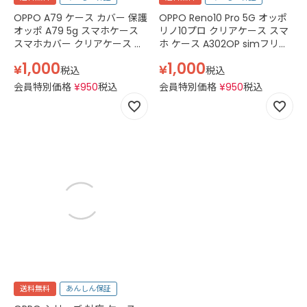
OPPO A79 ケース カバー 保護
OPPO Reno10 Pro 5G オッポ
オッポ A79 5g スマホケース
リノ10プロ クリアケース スマ
スマホカバー クリアケース 耐
ホ ケース A302OP simフリー
衝撃 本体 カバー 楽天モバイル
CPH2541 TPU カバー スマホケ
1,000
1,000
¥
¥
CPH2557 ワイモバイル
ース 透明 クリア
税込
税込
A303OP simフリー Android
会員特別価格
¥
950
税込
会員特別価格
¥
950
税込
モトローラ モト TPU かわいい
落下防止 おしゃれ オリジナル
シンプル 軽量 薄型 透明 クリ
ア
送料無料
あんしん保証