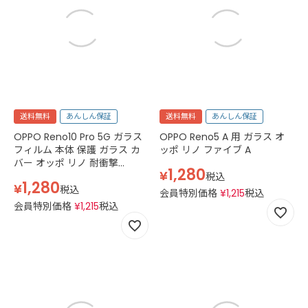
送料無料
あんしん保証
送料無料
あんしん保証
OPPO Reno10 Pro 5G ガラス
OPPO Reno5 A 用 ガラス オ
フィルム 本体 保護 ガラス カ
ッポ リノ ファイブ A
バー オッポ リノ 耐衝撃
1,280
¥
softbank A302OP simフリー
税込
1,280
¥
CPH2541 フチ面吸着 3D 曲面
税込
会員特別価格
¥
1,215
税込
設計 スマホフィルム カバー 液
会員特別価格
¥
1,215
税込
晶 画面 エッジ 保護 湾曲 滑ら
か 指紋 防止 衝撃 黒 ブラック