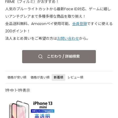
FIRME（フィルミ）がおすすめ！
人気のブルーライトカットから最新Face ID対応、ゲームに嬉し
いアンチグレアまで多種多様な商品を取り揃え！
全品送料無料、Amazonペイ使用可能、
会員登録
ですぐに使える
200ポイント！
法人まとめ買いをご希望の方は
お問い合わせ
から。
こだわり / 詳細検索
価格が安い順
価格が高い順
新着順
レビュー順
1
件中
1
-
1
件表示