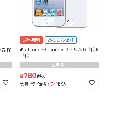
送料無料
あんしん保証
 液晶 保
iPod touch6 touch5 フィルム 6世代 5
世代
在庫切れ
780
¥
税込
会員特別価格
¥
741
税込