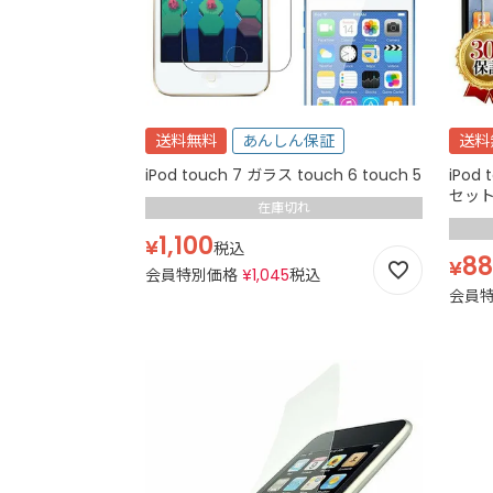
送料無料
あんしん保証
送料
iPod touch 7 ガラス touch 6 touch 5
iPod
セット
在庫切れ
1,100
¥
税込
88
¥
会員特別価格
¥
1,045
税込
会員