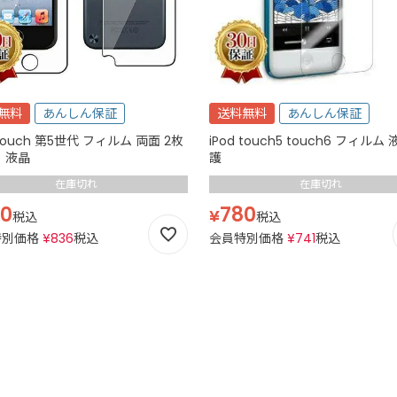
無料
あんしん保証
送料無料
あんしん保証
 touch 第5世代 フィルム 両面 2枚
iPod touch5 touch6 フィルム
 液晶
護
在庫切れ
在庫切れ
0
780
¥
税込
税込
特別価格
¥
836
税込
会員特別価格
¥
741
税込