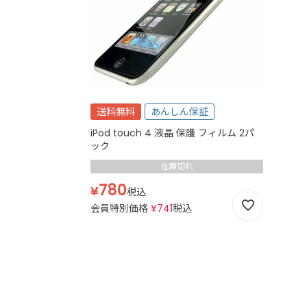
送料無料
あんしん保証
iPod touch 4 液晶 保護 フィルム 2パ
ック
在庫切れ
780
¥
税込
会員特別価格
¥
741
税込