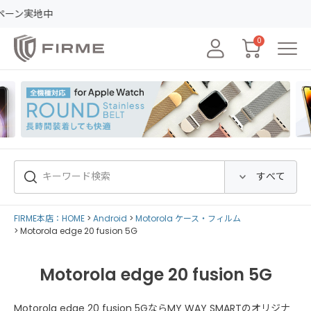
レビ
0
FIRME本店：HOME
Android
Motorola ケース・フィルム
Motorola edge 20 fusion 5G
Motorola edge 20 fusion 5G
Motorola edge 20 fusion 5GならMY WAY SMARTのオリジナ