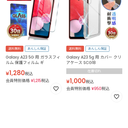
送料無料
あんしん保証
送料無料
あんしん保証
Galaxy A23 5G 用 ガラスフィ
Galaxy A23 5g 用 カバー クリ
ルム 保護フィルム ギ
アケース SCG18
1,280
在庫切れ
¥
税込
1,000
会員特別価格
¥
1,215
税込
¥
税込
会員特別価格
¥
950
税込