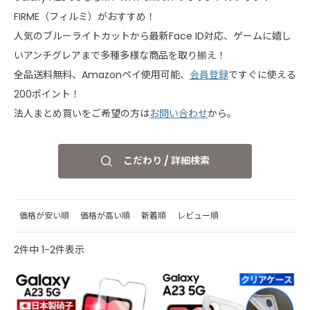
FIRME（フィルミ）がおすすめ！
人気のブルーライトカットから最新Face ID対応、ゲームに嬉し
いアンチグレアまで多種多様な商品を取り揃え！
全品送料無料、Amazonペイ使用可能、
会員登録
ですぐに使える
200ポイント！
法人まとめ買いをご希望の方は
お問い合わせ
から。
こだわり / 詳細検索
価格が安い順
価格が高い順
新着順
レビュー順
2
件中
1
-
2
件表示