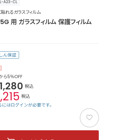
L-A23-CL
に貼れるガラスフィルム
23 5G 用 ガラスフィルム 保護フィルム
しん保証
]
から5％OFF
1,280
税込
1,215
税込
るにはログインが必要です。