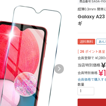
商品番号
SAGA-FIG
超薄0.3mm 簡単
Galaxy A
ギ
送料無料
あん
[
26
ポイント進呈 
会員登録で
¥
1,280
¥
当店特別価格
¥
会員特別価格
会員価格で購入す