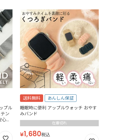
送料無料
あんしん保証
アップル
睡眠時に便利 アップルウォッチ おやす
ステン
みバンド
安心の
在庫切れ
1,680
¥
税込