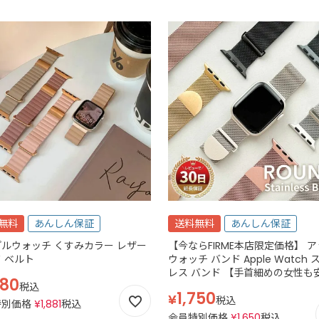
無料
あんしん保証
送料無料
あんしん保証
ルウォッチ くすみカラー レザー
【今ならFIRME本店限定価格】 
 ベルト
ウォッチ バンド Apple Watch 
レス バンド 【手首細めの女性も
980
手首周り13cm対応】
税込
1,750
¥
税込
特別価格
¥
1,881
税込
会員特別価格
¥
1,650
税込