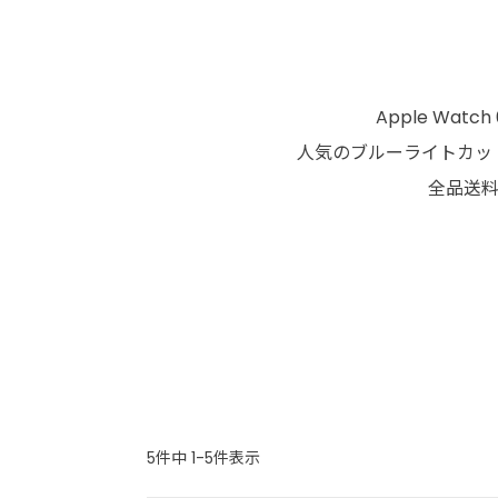
Apple Wa
人気のブルーライトカット
全品送料
5
件中
1
-
5
件表示