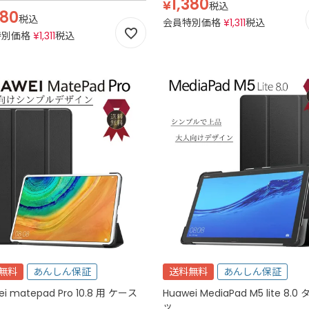
1,380
¥
税込
380
税込
会員特別価格
¥
1,311
税込
特別価格
¥
1,311
税込
無料
あんしん保証
送料無料
あんしん保証
ei matepad Pro 10.8 用 ケース
Huawei MediaPad M5 lite 8.0
ッ