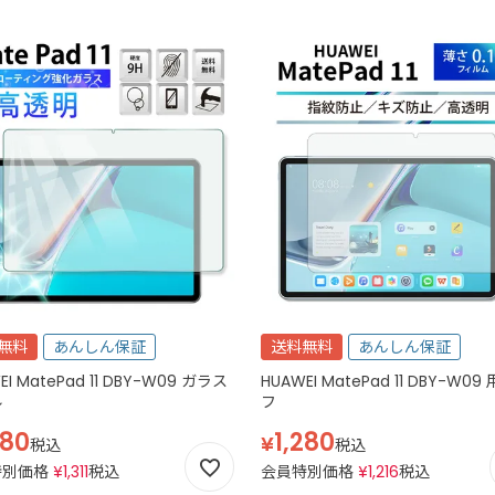
無料
あんしん保証
送料無料
あんしん保証
EI MatePad 11 DBY-W09 ガラス
HUAWEI MatePad 11 DBY-W09
ル
フ
380
1,280
¥
税込
税込
特別価格
¥
1,311
税込
会員特別価格
¥
1,216
税込