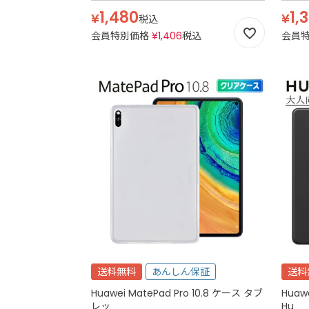
ー
1,480
1,
¥
¥
税込
会員特別価格
¥
1,406
税込
会員
送料無料
あんしん保証
送料
Huawei MatePad Pro 10.8 ケース タブ
Huaw
レッ
Hu