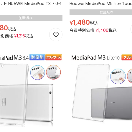
ト HUAWEI MediaPad T3 7.0イ
Huawei MediaPad M5 Lite Touc
在庫切れ
在庫切れ
1,480
¥
税込
280
税込
会員特別価格
¥
1,406
税込
特別価格
¥
1,216
税込