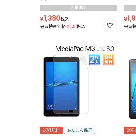
在庫切れ
1,380
1,
¥
¥
税込
会員特別価格
¥
1,311
税込
会員
送料無料
あんしん保証
送料