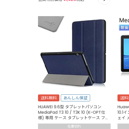
送料無料
あんしん保証
送料
HUAWEI 9.6型 タブレットパソコン
Huaw
MediaPad T3 10 / T3K 10 (K-OPT仕
10.
様) 専用 ケース タブレットケース フラ
ェイ 
ップ 薄型 軽量 スタンド オートスリー
軽量 
在庫切れ
プ カバー 画面 保護 落下防止 紺 ネイビ