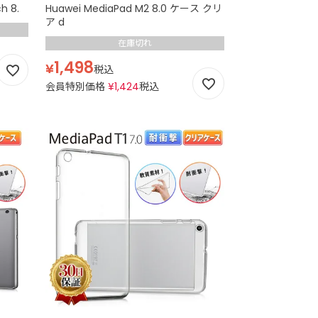
h 8.
Huawei MediaPad M2 8.0 ケース クリ
ア d
在庫切れ
1,498
¥
税込
会員特別価格
¥
1,424
税込