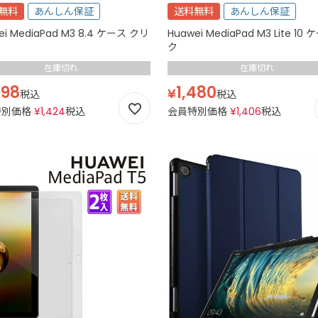
無料
あんしん保証
送料無料
あんしん保証
ei MediaPad M3 8.4 ケース クリ
Huawei MediaPad M3 Lite 10
ク
在庫切れ
在庫切れ
498
1,480
¥
税込
税込
特別価格
¥
1,424
税込
会員特別価格
¥
1,406
税込