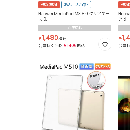
送料無料
あんしん保証
送料
Huawei MediaPad M3 8.0 クリアケー
Huaw
ス 8.
ア d
在庫切れ
1,480
1,
¥
¥
税込
会員特別価格
¥
1,406
税込
会員