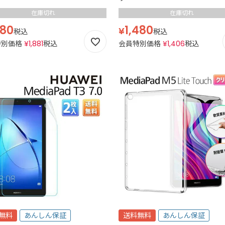
在庫切れ
在庫切れ
980
1,480
¥
税込
税込
特別価格
¥
1,881
税込
会員特別価格
¥
1,406
税込
無料
あんしん保証
送料無料
あんしん保証