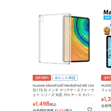
送料無料
あんしん保証
送料
Huawei MatePad11 MediaPad M5 Lite
HUAW
10.1 T5 10 インチ クリアケースファーウ
フィ
ェイ シリーズ 対応 TPU ケース カバー
1,
¥
メディアパッド メイトパッド タブレッ
1,498
¥
ト 軽量 保護 衝撃吸収 耐衝撃 透明 クリ
税込
会員
ア
会員特別価格
¥
1,424
税込