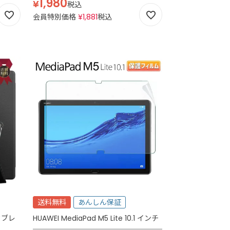
1,980
¥
税込
会員特別価格
¥
1,881
税込
送料無料
あんしん保証
 タブレ
HUAWEI MediaPad M5 Lite 10.1 インチ