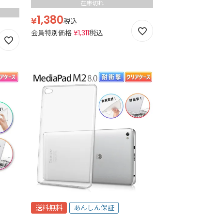
在庫切れ
1,380
¥
税込
会員特別価格
¥
1,311
税込
送料無料
あんしん保証