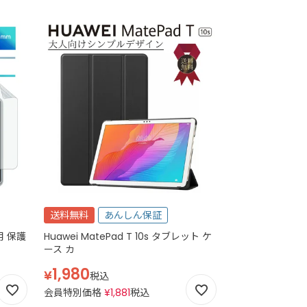
送料無料
あんしん保証
 用 保護
Huawei MatePad T 10s タブレット ケ
ース カ
1,980
¥
税込
会員特別価格
¥
1,881
税込