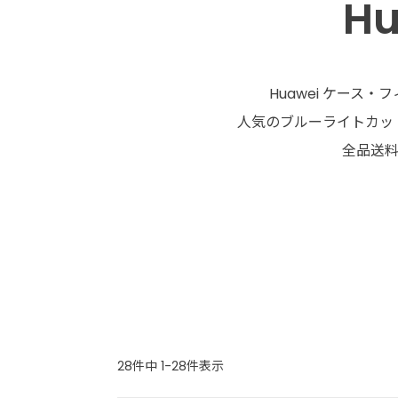
H
Huawei ケース・
人気のブルーライトカット
全品送料
28
件中
1
-
28
件表示