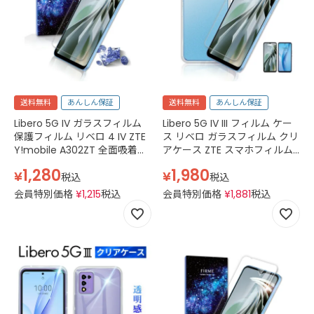
送料無料
あんしん保証
送料無料
あんしん保証
Libero 5G IV ガラスフィルム
Libero 5G IV III フィルム ケー
保護フィルム リベロ 4 IV ZTE
ス リベロ ガラスフィルム クリ
Y!mobile A302ZT 全面吸着
アケース ZTE スマホフィルム
2.5D 平面設計 スマホフィルム
カバー スマホケース 守る 強い
1,280
1,980
¥
¥
カバー 守る 強い 液晶 画面 指
液晶 画面 指紋 割れにくい 防
税込
税込
紋 割れにくい 防止 衝撃 保証
止 衝撃 保護 薄型 軽量 軽い グ
会員特別価格
¥
1,215
税込
会員特別価格
¥
1,881
税込
対応 交換 透明 クリア
リップ シニア 高齢者 透明 ク
リア