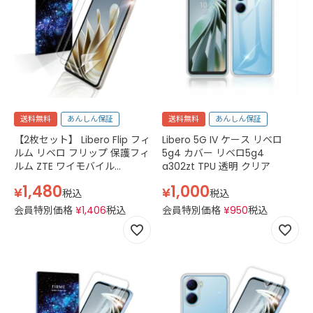
送料無料
あんしん保証
送料無料
あんしん保証
【2枚セット】 Libero Flip フィ
Libero 5G IV ケース リベロ
ルム リベロ フリップ 保護フィ
5g4 カバー リベロ5g4
ルム ZTE ワイモバイル
a302zt TPU 透明 クリア
A304ZT simフリー Z8888S
1,480
1,000
¥
¥
Y!mobile 耐衝撃 画面 シート
税込
税込
ケース 干渉しない スマホ 全面
会員特別価格
¥
1,406
税込
会員特別価格
¥
950
税込
保護 アクセサリー 折りたたみ
対応 割れない TPU ウレタン
指紋 防止 透明 クリア