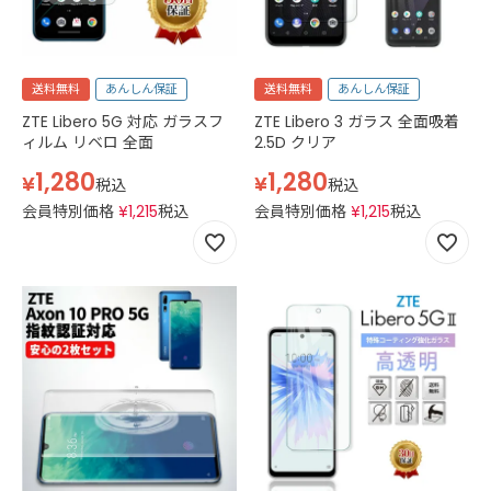
送料無料
あんしん保証
送料無料
あんしん保証
ZTE Libero 5G 対応 ガラスフ
ZTE Libero 3 ガラス 全面吸着
ィルム リベロ 全面
2.5D クリア
1,280
1,280
¥
¥
税込
税込
会員特別価格
¥
1,215
税込
会員特別価格
¥
1,215
税込