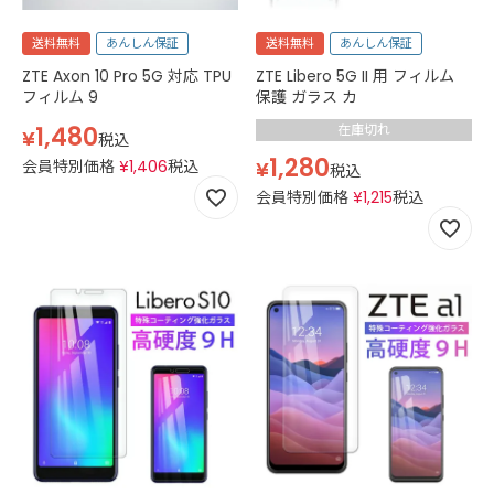
送料無料
あんしん保証
送料無料
あんしん保証
ZTE Axon 10 Pro 5G 対応 TPU
ZTE Libero 5G II 用 フィルム
フィルム 9
保護 ガラス カ
1,480
在庫切れ
¥
税込
1,280
会員特別価格
¥
1,406
税込
¥
税込
会員特別価格
¥
1,215
税込