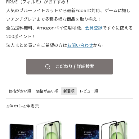
FIRME（フィルミ）がおすすめ！
人気のブルーライトカットから最新Face ID対応、ゲームに嬉し
いアンチグレアまで多種多様な商品を取り揃え！
全品送料無料、Amazonペイ使用可能、
会員登録
ですぐに使える
200ポイント！
法人まとめ買いをご希望の方は
お問い合わせ
から。
こだわり / 詳細検索
価格が安い順
価格が高い順
新着順
レビュー順
4
件中
1
-
4
件表示