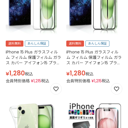
送料無料
あんしん保証
送料無料
あんしん保証
iPhone 15 Plus ガラスフィル
iPhone 15 Plus ガラスフィル
ム フィルム 保護フィルム ガラ
ム フィルム 保護フィルム ガラ
ス カバー アイフォン15 プラス
ス カバー アイフォン15 プラス
耐衝撃 本体 保護 全面吸着
2.5D スマホフィルム 透明 クリ
1,280
1,280
¥
¥
2.5D 平面設計 スマホフィルム
ア 黒 ブラック
税込
税込
守る 強い 液晶 画面 ケースに
会員特別価格
¥
1,215
税込
会員特別価格
¥
1,215
税込
干渉しない 指紋 防止 透明 ク
リア