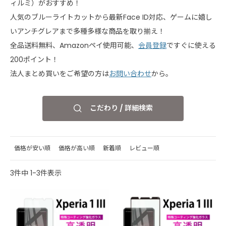
ィルミ）がおすすめ！
人気のブルーライトカットから最新Face ID対応、ゲームに嬉し
いアンチグレアまで多種多様な商品を取り揃え！
全品送料無料、Amazonペイ使用可能、
会員登録
ですぐに使える
200ポイント！
法人まとめ買いをご希望の方は
お問い合わせ
から。
こだわり / 詳細検索
価格が安い順
価格が高い順
新着順
レビュー順
3
件中
1
-
3
件表示