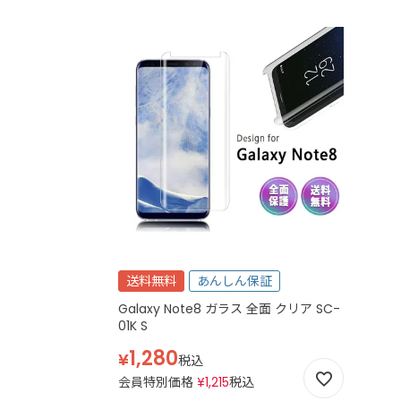
送料無料
あんしん保証
Galaxy Note8 ガラス 全面 クリア SC-
01K S
1,280
¥
税込
会員特別価格
¥
1,215
税込