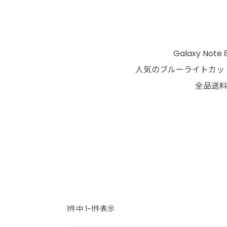
Galaxy N
人気のブルーライトカット
全品送料
1
件中
1
-
1
件表示