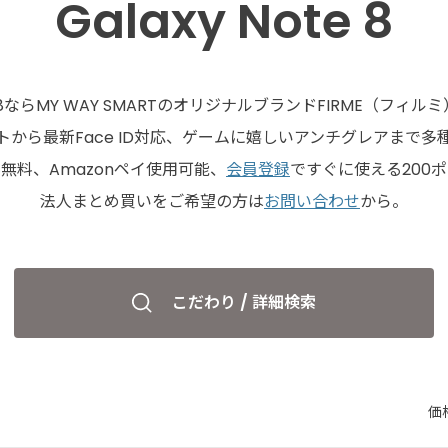
Galaxy Note 8
ote 8ならMY WAY SMARTのオリジナルブランドFIRME（フィ
から最新Face ID対応、ゲームに嬉しいアンチグレアまで
無料、Amazonペイ使用可能、
会員登録
ですぐに使える200
法人まとめ買いをご希望の方は
お問い合わせ
から。
こだわり / 詳細検索
価