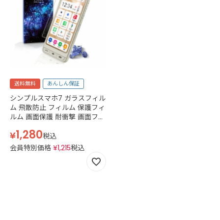
送料無料
あんしん保証
シンプルスマホ7 ガラスフィル
ム 飛散防止 フィルム 保護フィ
ルム 画面保護 耐衝撃 画面フィ
ルム 平面ガラスフィルム 高光
1,280
¥
沢 気泡 指紋 防止 10H ソフト
税込
バンク softbank シャープ
会員特別価格
¥
1,215
税込
sharp 2.5D スマホフィルム 液
晶 画面 透明 クリア