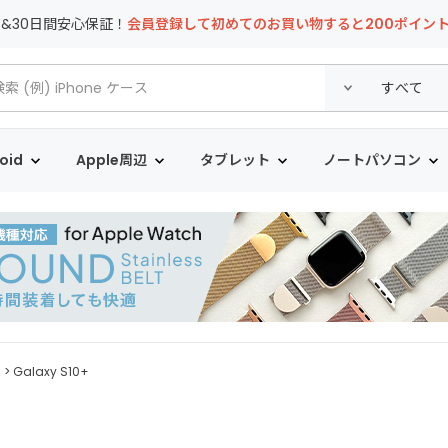
T&30日間安心保証！
会員登録して初めてのお買い物すると200ポイン
oid
Apple周辺
タブレット
ノートパソコン
ム
Galaxy S10+