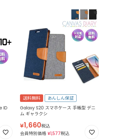
送料無料
あんしん保証
e ID
Galaxy S20 スマホケース 手帳型 デニ
ム ギャラクシ
1,660
¥
税込
会員特別価格
¥
1,577
税込