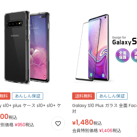
無料
あんしん保証
送料無料
あんしん保証
y s10+ plus ケース s10+ s10+ ケ
Galaxy S10 Plus ガラス 全面 Fac
対
000
税込
1,480
¥
税込
特別価格
¥
950
税込
会員特別価格
¥
1,406
税込