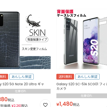
無料
あんしん保証
送料無料
あんしん保証
Galaxy S20 5G Note 20 Ultra ギャ
Galaxy S20 SC-51A SCG01 フ
カメラ
在庫切れ
在庫切れ
380
税込
1,480
¥
税込
特別価格
¥
2,261
税込