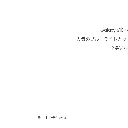
Galaxy 
人気のブルーライトカット
全品送料
8
件中
1
-
8
件表示