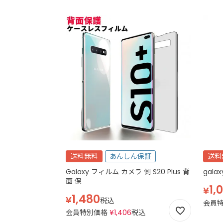
送料無料
あんしん保証
送料
Galaxy フィルム カメラ 側 S20 Plus 背
galax
面 保
1,
¥
1,480
¥
税込
会員
会員特別価格
¥
1,406
税込