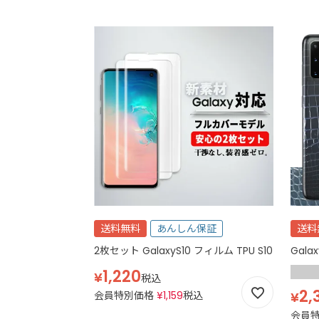
送料無料
あんしん保証
送料
2枚セット GalaxyS10 フィルム TPU S10
1,220
¥
税込
2,
会員特別価格
¥
1,159
税込
¥
会員