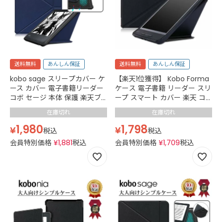
送料無料
あんしん保証
送料無料
あんしん保証
【楽天1位獲得】 Kobo Forma
kobo sage スリープカバー ケ
ケース 電子書籍 リーダー スリ
ース カバー 電子書籍リーダー
ープ スマート カバー 楽天 コ
コボ セージ 本体 保護 楽天ブ
ボ RAKUTEN Book 画面を守る
ックス オートスリープ マグネ
在庫切れ
在庫切れ
フラップ 薄型 落下防止 軽量
ットタブレット ケース 8イン
オート スリープ 傷をつけない
チ 薄型 軽量 ネイビー 紺
1,798
1,980
¥
¥
税込
税込
レザー加工 TPU Black 黒
会員特別価格
¥
1,709
税込
会員特別価格
¥
1,881
税込