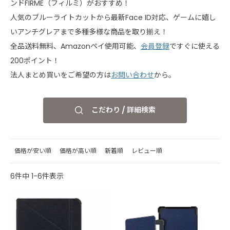
ンドFIRME（フィルミ）がおすすめ！
人気のブルーライトカットから最新Face ID対応、ゲームに嬉し
いアンチグレアまで多種多様な商品を取り揃え！
全品送料無料、Amazonペイ使用可能、
会員登録
ですぐに使える
200ポイント！
法人まとめ買いをご希望の方は
お問い合わせ
から。
こだわり / 詳細検索
価格が安い順
価格が高い順
新着順
レビュー順
6
件中
1
-
6
件表示