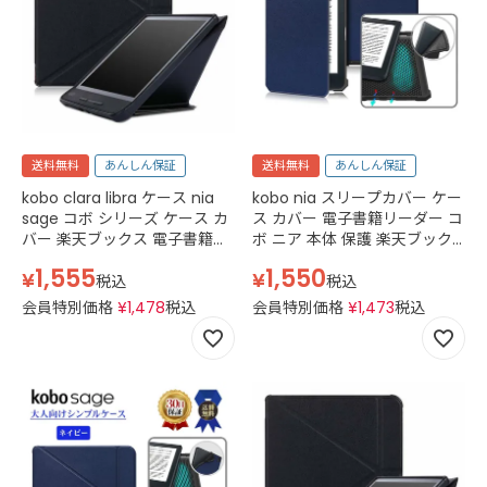
送料無料
あんしん保証
送料無料
あんしん保証
kobo clara libra ケース nia
kobo nia スリープカバー ケー
sage コボ シリーズ ケース カ
ス カバー 電子書籍リーダー コ
バー 楽天ブックス 電子書籍リ
ボ ニア 本体 保護 楽天ブック
ーダー hd スリープカバー 保
ス オートスリープ マグネット
1,555
1,550
¥
¥
護 スタンド マグネット ブラッ
タブレット ケース 6インチ 薄
税込
税込
ク ネイビー
型 軽量 ネイビー 紺
会員特別価格
¥
1,478
税込
会員特別価格
¥
1,473
税込