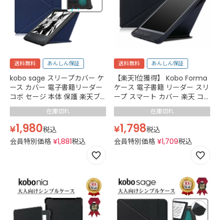
送料無料
あんしん保証
送料無料
あんしん保証
【楽天1位獲得】 Kobo Forma
kobo sage スリープカバー ケ
ケース 電子書籍 リーダー スリ
ース カバー 電子書籍リーダー
ープ スマート カバー 楽天 コ
コボ セージ 本体 保護 楽天ブ
ボ RAKUTEN Book 画面を守る
ックス オートスリープ マグネ
在庫切れ
在庫切れ
フラップ 薄型 落下防止 軽量
ットタブレット ケース 8イン
オート スリープ 傷をつけない
チ 薄型 軽量 ネイビー 紺
1,798
1,980
¥
¥
税込
税込
レザー加工 TPU Black 黒
会員特別価格
¥
1,709
税込
会員特別価格
¥
1,881
税込