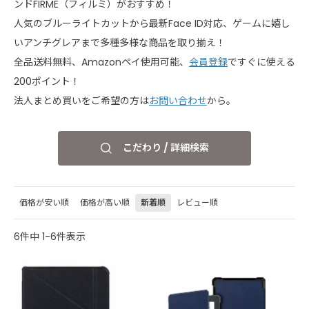
ンドFIRME（フィルミ）がおすすめ！
人気のブルーライトカットから最新Face ID対応、ゲームに嬉し
いアンチグレアまで多種多様な商品を取り揃え！
全品送料無料、Amazonペイ使用可能、
会員登録
ですぐに使える
200ポイント！
法人まとめ買いをご希望の方は
お問い合わせ
から。
こだわり / 詳細検索
価格が安い順
価格が高い順
新着順
レビュー順
6
件中
1
-
6
件表示