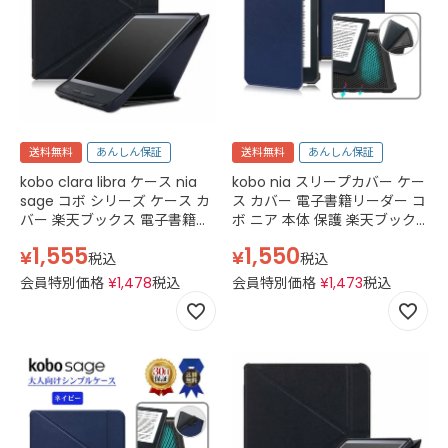
送料無料
あんしん保証
送料無料
あんしん保証
kobo clara libra ケース nia
kobo nia スリープカバー ケー
sage コボ シリーズ ケース カ
ス カバー 電子書籍リーダー コ
バー 楽天ブックス 電子書籍リ
ボ ニア 本体 保護 楽天ブック
ーダー hd スリープカバー 保
ス オートスリープ マグネット
1,555
1,550
¥
¥
護 スタンド マグネット ブラッ
タブレット ケース 6インチ 薄
税込
税込
ク ネイビー
型 軽量 ネイビー 紺
会員特別価格
¥
1,478
税込
会員特別価格
¥
1,473
税込