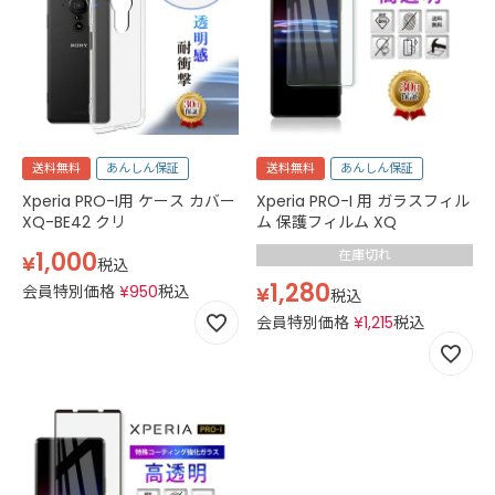
送料無料
あんしん保証
送料無料
あんしん保証
Xperia PRO-I用 ケース カバー
Xperia PRO-I 用 ガラスフィル
XQ-BE42 クリ
ム 保護フィルム XQ
1,000
在庫切れ
¥
税込
1,280
会員特別価格
¥
950
税込
¥
税込
会員特別価格
¥
1,215
税込