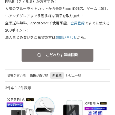
FIRME（フィルミ）がおすすめ！
人気のブルーライトカットから最新Face ID対応、ゲームに嬉し
いアンチグレアまで多種多様な商品を取り揃え！
全品送料無料、Amazonペイ使用可能、
会員登録
ですぐに使える
200ポイント！
法人まとめ買いをご希望の方は
お問い合わせ
から。
こだわり / 詳細検索
価格が安い順
価格が高い順
新着順
レビュー順
3
件中
1
-
3
件表示