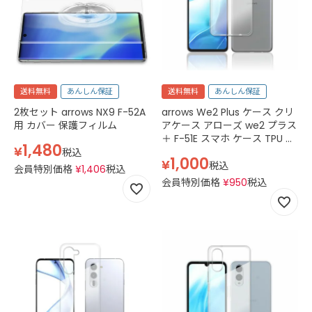
送料無料
あんしん保証
送料無料
あんしん保証
2枚セット arrows NX9 F-52A
arrows We2 Plus ケース クリ
用 カバー 保護フィルム
アケース アローズ we2 プラス
＋ F-51E スマホ ケース TPU ス
1,480
¥
マホケース 透明 クリア
税込
1,000
¥
税込
会員特別価格
¥
1,406
税込
会員特別価格
¥
950
税込