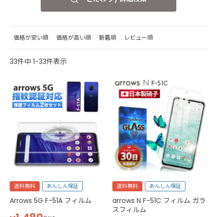
価格が安い順
価格が高い順
新着順
レビュー順
33
件中
1
-
33
件表示
送料無料
あんしん保証
送料無料
あんしん保証
Arrows 5G F-51A フィルム
arrows N F-51C フィルム ガラ
スフィルム