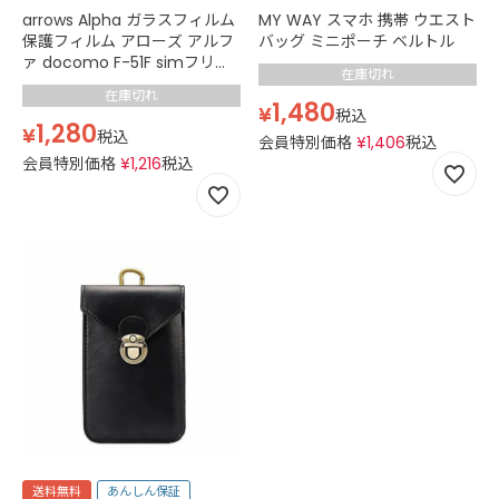
arrows Alpha ガラスフィルム
MY WAY スマホ 携帯 ウエスト
保護フィルム アローズ アルフ
バッグ ミニポーチ ベルトル
ァ docomo F-51F simフリー
在庫切れ
M08 フィルム 2.5D スマホフ
在庫切れ
ィルム カバー 強化ガラス 透明
1,480
¥
税込
クリア
1,280
¥
税込
会員特別価格
¥
1,406
税込
会員特別価格
¥
1,216
税込
送料無料
あんしん保証