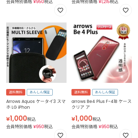
会員特別価格
¥
950
税込
会員特別価格
¥
1,215
税込
送料無料
あんしん保証
送料無料
あんしん保証
Arrows Aquos ケータイ3 スマ
arrows Be4 Plus F-41B ケース
ホ LG iPhon
クリア ア
1,000
1,000
¥
¥
税込
税込
会員特別価格
¥
950
税込
会員特別価格
¥
950
税込