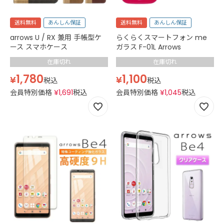
送料無料
あんしん保証
送料無料
あんしん保証
arrows U / RX 兼用 手帳型ケ
らくらくスマートフォン me
ース スマホケース
ガラス F-01L Arrows
在庫切れ
在庫切れ
1,780
1,100
¥
¥
税込
税込
会員特別価格
¥
1,691
税込
会員特別価格
¥
1,045
税込