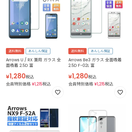
送料無料
あんしん保証
送料無料
あんしん保証
Arrows U / RX 兼用 ガラス 全
Arrows Be3 ガラス 全面吸着
面吸着 2.5D 富
2.5D F-02L 富
1,280
1,280
¥
¥
税込
税込
会員特別価格
¥
1,215
税込
会員特別価格
¥
1,215
税込