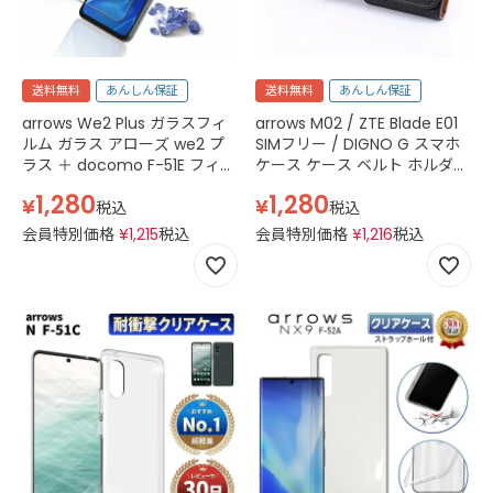
送料無料
あんしん保証
送料無料
あんしん保証
arrows We2 Plus ガラスフィ
arrows M02 / ZTE Blade E01
ルム ガラス アローズ we2 プ
SIMフリー / DIGNO G スマホ
ラス ＋ docomo F-51E フィル
ケース ケース ベルト ホルダー
ム 保護フィルム 画面フィルム
4.7inch ポーチ フォンケース
1,280
1,280
¥
¥
平面ガラスフィルム 2.5D フィ
保護ケース スマートカバー PU
税込
税込
ルム 透明 クリア
レザー 黒
会員特別価格
¥
1,215
税込
会員特別価格
¥
1,216
税込