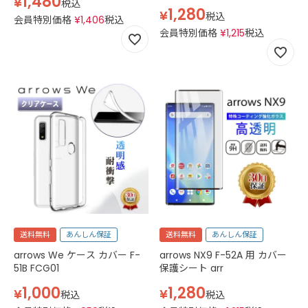
1,480
¥
税込
1,280
¥
税込
会員特別価格
¥
1,406
税込
会員特別価格
¥
1,215
税込
送料無料
あんしん保証
送料無料
あんしん保証
arrows We ケース カバー F-
arrows NX9 F-52A 用 カバー
51B FCG01
保護シート arr
1,000
1,280
¥
¥
税込
税込