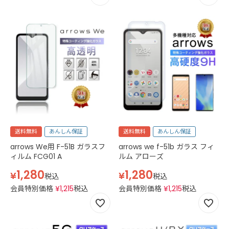
送料無料
あんしん保証
送料無料
あんしん保証
arrows We用 F-51B ガラスフ
arrows we f-51b ガラス フィ
ィルム FCG01 A
ルム アローズ
1,280
1,280
¥
¥
税込
税込
会員特別価格
¥
1,215
税込
会員特別価格
¥
1,215
税込