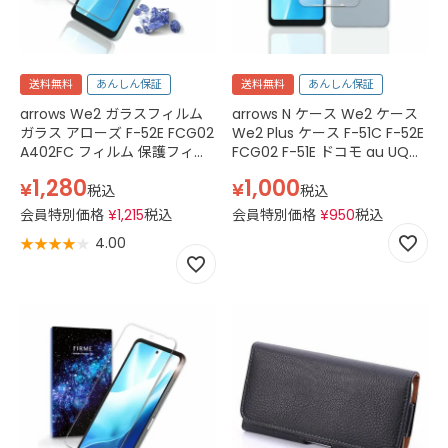
送料無料
あんしん保証
送料無料
あんしん保証
arrows We2 ガラスフィルム
arrows N ケース We2 ケース
ガラス アローズ F-52E FCG02
We2 Plus ケース F-51C F-52E
A402FC フィルム 保護フィル
FCG02 F-51E ドコモ au UQモ
ム 画面フィルム 平面ガラスフ
バイル アローズ クリアケース
1,280
1,000
¥
¥
ィルム 2.5D フィルム 透明 ク
スマホ ケース TPU 透明 クリ
税込
税込
リア
ア
会員特別価格
¥
1,215
税込
会員特別価格
¥
950
税込
4.00