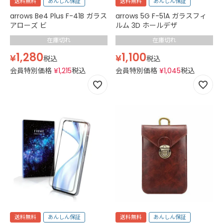
送料無料
あんしん保証
送料無料
あんしん保証
arrows Be4 Plus F-41B ガラス
arrows 5G F-51A ガラスフィ
アローズ ビ
ルム 3D ホールデザ
在庫切れ
在庫切れ
1,280
1,100
¥
¥
税込
税込
会員特別価格
¥
1,215
税込
会員特別価格
¥
1,045
税込
送料無料
あんしん保証
送料無料
あんしん保証