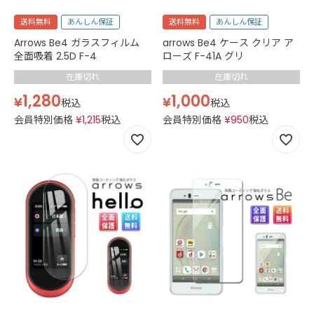
送料無料
あんしん保証
送料無料
あんしん保証
Arrows Be4 ガラスフィルム
arrows Be4 ケース クリア ア
全面吸着 2.5D F-4
ローズ F-41A グリ
在庫切れ
在庫切れ
1,280
1,000
¥
¥
税込
税込
会員特別価格
¥
1,215
税込
会員特別価格
¥
950
税込