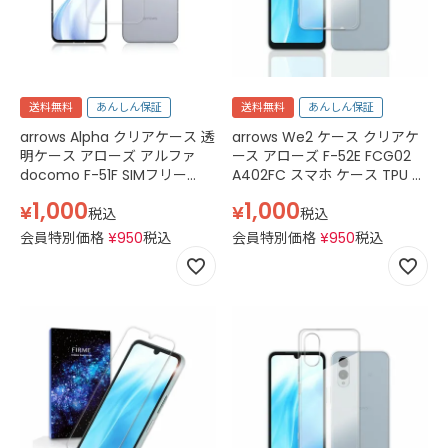
送料無料
あんしん保証
送料無料
あんしん保証
arrows Alpha クリアケース 透
arrows We2 ケース クリアケ
明ケース アローズ アルファ
ース アローズ F-52E FCG02
docomo F-51F SIMフリー
A402FC スマホ ケース TPU グ
M08 スマホケース TPU スマホ
リップ カバー スマホケース 透
1,000
1,000
¥
¥
ケース 透明 クリア
明 クリア
税込
税込
会員特別価格
¥
950
税込
会員特別価格
¥
950
税込