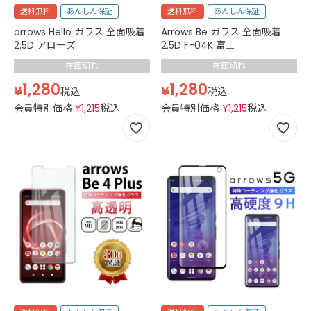
送料無料
あんしん保証
送料無料
あんしん保証
arrows Hello ガラス 全面吸着
Arrows Be ガラス 全面吸着
2.5D アローズ
2.5D F-04K 富士
在庫切れ
在庫切れ
1,280
1,280
¥
¥
税込
税込
会員特別価格
¥
1,215
税込
会員特別価格
¥
1,215
税込