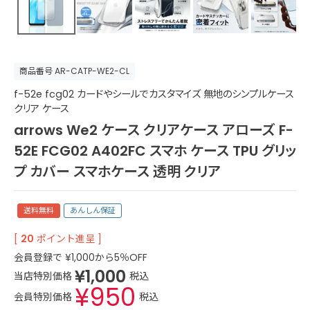
商品番号
AR-CATP-WE2-CL
f-52e fcg02 カードやシールでカスタマイズ 無地のシンプルケース
クリア ケース
arrows We2 ケース クリアケース アローズ F-
52E FCG02 A402FC スマホ ケース TPU グリッ
プ カバー スマホケース 透明 クリア
送料無料
あんしん保証
[
20
ポイント進呈 ]
会員登録で
¥
1,000
から5％OFF
¥
1,000
当店特別価格
税込
¥
950
会員特別価格
税込