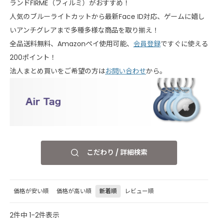
ランドFIRME（フィルミ）がおすすめ！
人気のブルーライトカットから最新Face ID対応、ゲームに嬉し
いアンチグレアまで多種多様な商品を取り揃え！
全品送料無料、Amazonペイ使用可能、
会員登録
ですぐに使える
200ポイント！
法人まとめ買いをご希望の方は
お問い合わせ
から。
こだわり / 詳細検索
価格が安い順
価格が高い順
新着順
レビュー順
2
件中
1
-
2
件表示