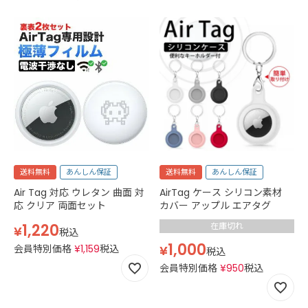
送料無料
あんしん保証
送料無料
あんしん保証
Air Tag 対応 ウレタン 曲面 対
AirTag ケース シリコン素材
応 クリア 両面セット
カバー アップル エアタグ
1,220
在庫切れ
¥
税込
1,000
会員特別価格
¥
1,159
税込
¥
税込
会員特別価格
¥
950
税込