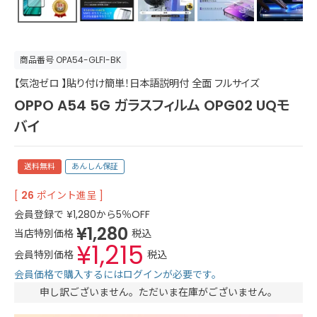
商品番号
OPA54-GLFI-BK
【気泡ゼロ 】貼り付け簡単！日本語説明付 全面 フルサイズ
OPPO A54 5G ガラスフィルム OPG02 UQモ
バイ
送料無料
あんしん保証
[
26
ポイント進呈 ]
会員登録で
¥
1,280
から5％OFF
¥
1,280
当店特別価格
税込
¥
1,215
会員特別価格
税込
会員価格で購入するにはログインが必要です。
申し訳ございません。ただいま在庫がございません。