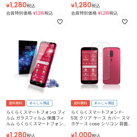
1,280
1,280
¥
¥
2.5D 平面 スマホフィルム 強化
ー MR01 スマホフィルム 強化
税込
税込
ガラス 透明 クリア
ガラス 透明 クリア
会員特別価格
¥
1,216
税込
会員特別価格
¥
1,216
税込
送料無料
あんしん保証
送料無料
あんしん保証
らくらくスマートフォンa フィ
らくらくスマートフォン F-
ルム ガラスフィルム 保護フィ
53E クリア ケース カバー スマ
ルム らくらくスマートフォン
ホケース case シリコン 背面
エー ワイモバイル Softbank
クリア おしゃれ かわいい 耐
1,280
1,000
¥
¥
docomo FCNT LIBMO QTモ
衝撃 吸収 指紋防止 docomo
税込
税込