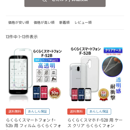
価格が安い順
価格が高い順
新着順
レビュー順
13
件中
1
-
13
件表示
送料無料
あんしん保証
送料無料
あんしん保証
らくらくスマートフォン f-
らくらくスマホ F-52B 用 ケー
52b 用 フィルム らくらくフォ
ス クリア らくらくフォン