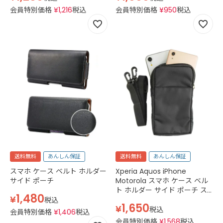
バイル A401FC スマホフィル
F-53E FCNT TPU 薄型 軽量 透
会員特別価格
¥
1,216
税込
会員特別価格
¥
950
税込
ム 強化ガラス 透明 クリア
明 クリア
送料無料
あんしん保証
送料無料
あんしん保証
スマホ ケース ベルト ホルダー
Xperia Aquos iPhone
サイド ポーチ
Motorola スマホ ケース ベル
ト ホルダー サイド ポーチ ス
1,480
¥
マホ ポーチ ガジェットバッグ
税込
1,650
¥
3way Smart Bag ウォレット
税込
会員特別価格
¥
1,406
税込
ショルダー ポーチ ショルダー
会員特別価格
¥
1,568
税込