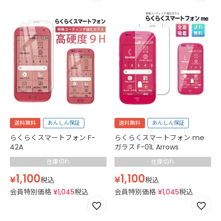
送料無料
あんしん保証
送料無料
あんしん保証
らくらくスマートフォン F-
らくらくスマートフォン me
42A
ガラス F-01L Arrows
在庫切れ
在庫切れ
1,100
1,100
¥
¥
税込
税込
会員特別価格
¥
1,045
税込
会員特別価格
¥
1,045
税込