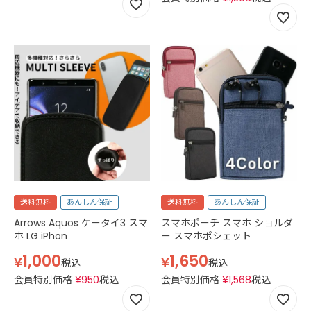
バッグ 黒
送料無料
あんしん保証
送料無料
あんしん保証
Arrows Aquos ケータイ3 スマ
スマホポーチ スマホ ショルダ
ホ LG iPhon
ー スマホポシェット
1,000
1,650
¥
¥
税込
税込
会員特別価格
¥
950
税込
会員特別価格
¥
1,568
税込