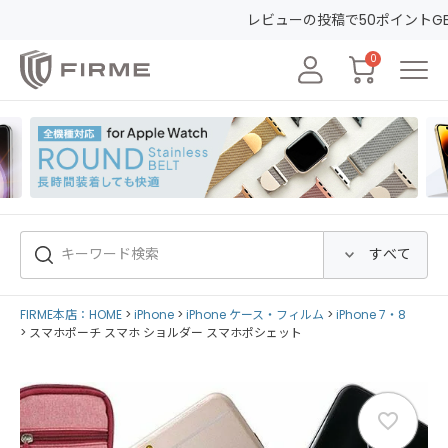
レビューの投稿で50ポイントGET&30日間安心保証！
会員
0
FIRME本店：HOME
iPhone
iPhone ケース・フィルム
iPhone 7・8
スマホポーチ スマホ ショルダー スマホポシェット