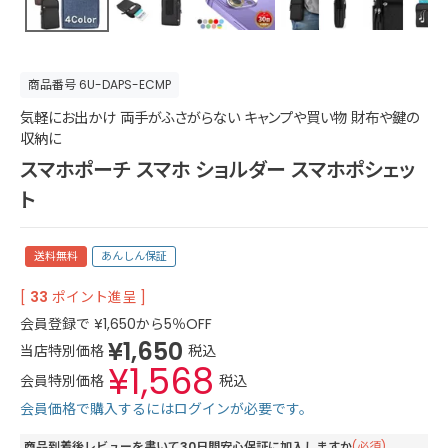
商品番号
6U-DAPS-ECMP
気軽にお出かけ 両手がふさがらない キャンプや買い物 財布や鍵の
収納に
スマホポーチ スマホ ショルダー スマホポシェッ
ト
送料無料
あんしん保証
[
33
ポイント進呈 ]
会員登録で
¥
1,650
から5％OFF
¥
1,650
当店特別価格
税込
¥
1,568
会員特別価格
税込
会員価格で購入するにはログインが必要です。
商品到着後レビューを書いて30日間安心保証に加入しますか
(必須)