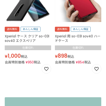
送料無料
あんしん保証
送料無料
あんしん保証
Xperia1 ケース クリア so-03l
Xperia1 用 so-03l sov40 ハー
sov40 エクスぺリア
ドケース
在庫切れ
在庫切れ
1,000
898
¥
¥
税込
税込
会員特別価格
¥
950
税込
会員特別価格
¥
854
税込