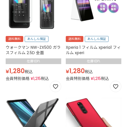
送料無料
あんしん保証
送料無料
あんしん保証
ウォークマン NW-ZX500 ガラ
Xperia 1 フィルム xperia1 フィ
スフィルム 2.5D 全面
ルム xperi
在庫切れ
在庫切れ
1,280
1,280
¥
¥
税込
税込
会員特別価格
¥
1,215
税込
会員特別価格
¥
1,215
税込