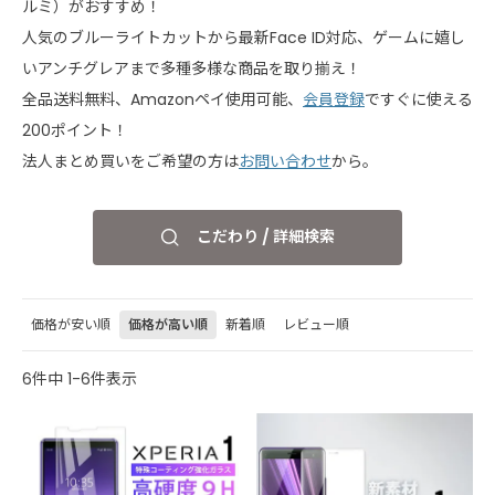
ルミ）がおすすめ！
人気のブルーライトカットから最新Face ID対応、ゲームに嬉し
いアンチグレアまで多種多様な商品を取り揃え！
全品送料無料、Amazonペイ使用可能、
会員登録
ですぐに使える
200ポイント！
法人まとめ買いをご希望の方は
お問い合わせ
から。
こだわり / 詳細検索
価格が安い順
価格が高い順
新着順
レビュー順
6
件中
1
-
6
件表示