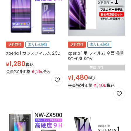
送料無料
あんしん保証
送料無料
あんしん保証
Xperia 1 ガラスフィルム 2.5D
xperia 1 用 フィルム 全面 吸着
SO-03L SOV
1,280
¥
税込
在庫切れ
会員特別価格
¥
1,215
税込
1,480
¥
税込
会員特別価格
¥
1,406
税込