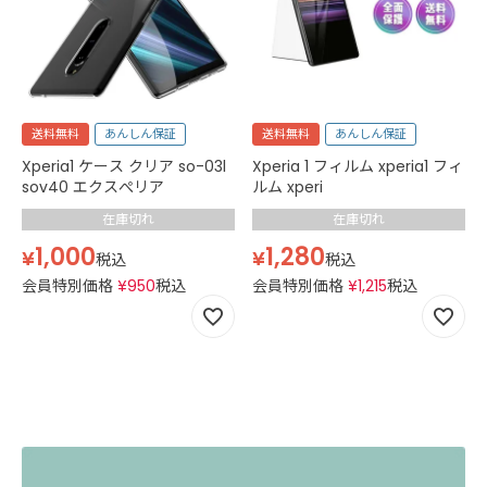
送料無料
あんしん保証
送料無料
あんしん保証
Xperia1 ケース クリア so-03l
Xperia 1 フィルム xperia1 フィ
sov40 エクスぺリア
ルム xperi
在庫切れ
在庫切れ
1,000
1,280
¥
¥
税込
税込
会員特別価格
¥
950
税込
会員特別価格
¥
1,215
税込