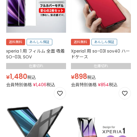
送料無料
あんしん保証
送料無料
あんしん保証
xperia 1 用 フィルム 全面 吸着
Xperia1 用 so-03l sov40 ハー
SO-03L SOV
ドケース
在庫切れ
在庫切れ
1,480
898
¥
¥
税込
税込
会員特別価格
¥
1,406
税込
会員特別価格
¥
854
税込