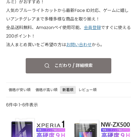
ルミ）がおすすめ！
人気のブルーライトカットから最新Face ID対応、ゲームに嬉し
いアンチグレアまで多種多様な商品を取り揃え！
全品送料無料、Amazonペイ使用可能、
会員登録
ですぐに使える
200ポイント！
法人まとめ買いをご希望の方は
お問い合わせ
から。
こだわり / 詳細検索
価格が安い順
価格が高い順
新着順
レビュー順
6
件中
1
-
6
件表示