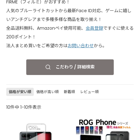
FIRME（フィルミ）がおすすめ！
人気のブルーライトカットから最新Face ID対応、ゲームに嬉し
いアンチグレアまで多種多様な商品を取り揃え！
全品送料無料、Amazonペイ使用可能、
会員登録
ですぐに使える
200ポイント！
法人まとめ買いをご希望の方は
お問い合わせ
から。
こだわり / 詳細検索
価格が安い順
価格が高い順
新着順
レビュー順
10
件中
1
-
10
件表示