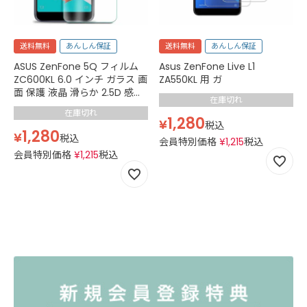
送料無料
あんしん保証
送料無料
あんしん保証
ASUS ZenFone 5Q フィルム
Asus ZenFone Live L1
ZC600KL 6.0 インチ ガラス 画
ZA550KL 用 ガ
面 保護 液晶 滑らか 2.5D 感度
在庫切れ
良好 硬度 9H クリア
在庫切れ
1,280
¥
税込
1,280
¥
税込
会員特別価格
¥
1,215
税込
会員特別価格
¥
1,215
税込