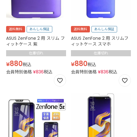
送料無料
あんしん保証
送料無料
あんしん保証
ASUS ZenFone 2 用 スリム フ
ASUS ZenFone 2 用 スリムフ
ィットケース 紫
ィットケース スマホ
在庫切れ
在庫切れ
880
880
¥
¥
税込
税込
会員特別価格
¥
836
税込
会員特別価格
¥
836
税込