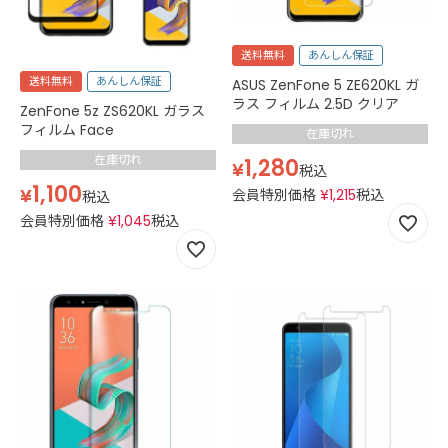
送料無料
あんしん保証
送料無料
あんしん保証
ASUS ZenFone 5 ZE620KL ガ
ラス フィルム 2.5D クリア
ZenFone 5z ZS620KL ガラス
フィルム Face
在庫切れ
在庫切れ
1,280
¥
税込
1,100
¥
会員特別価格
¥
1,215
税込
税込
会員特別価格
¥
1,045
税込