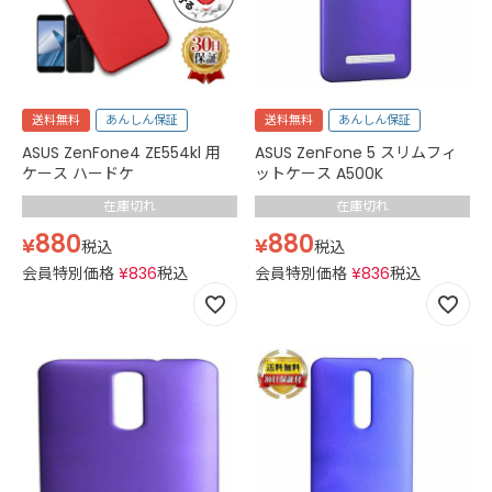
送料無料
あんしん保証
送料無料
あんしん保証
ASUS ZenFone4 ZE554kl 用
ASUS ZenFone 5 スリムフィ
ケース ハードケ
ットケース A500K
在庫切れ
在庫切れ
880
880
¥
¥
税込
税込
会員特別価格
¥
836
税込
会員特別価格
¥
836
税込