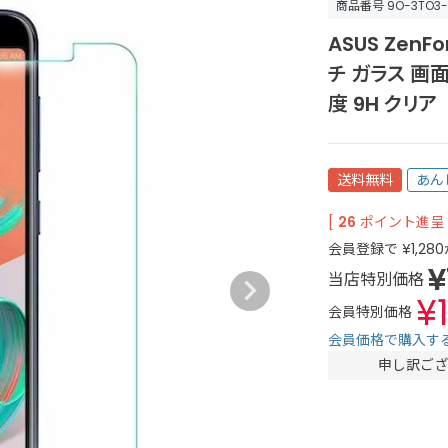
商品番号
9O-3TO3
ASUS ZenFo
チ ガラス 画面
度 9H クリア
送料無料
あん
[
26
ポイント進呈 
会員登録で
¥
1,280
¥
当店特別価格
¥
会員特別価格
会員価格で購入す
申し訳ござ