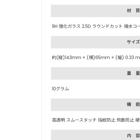
材 質
9H 強化ガラス 2.5D ラウンドカット 撥水
サイズ
約(縦)143mm × (横)65mm × (幅) 0.33 
重 量
10グラム
機 能
高透明 スムースタッチ 指紋防止 飛散防止 硬
内 容