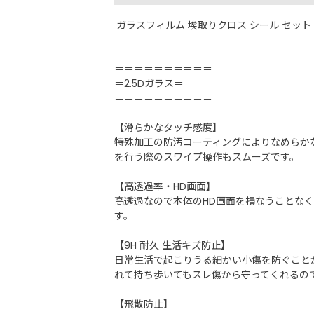
ガラスフィルム 埃取りクロス シール セット
＝＝＝＝＝＝＝＝＝＝
＝2.5Dガラス＝
＝＝＝＝＝＝＝＝＝＝
【滑らかなタッチ感度】
特殊加工の防汚コーティングによりなめらか
を行う際のスワイプ操作もスムーズです。
【高透過率・HD画面】
高透過なので本体のHD画面を損なうことな
す。
【9H 耐久 生活キズ防止】
日常生活で起こりうる細かい小傷を防ぐこと
れて持ち歩いてもスレ傷から守ってくれるの
【飛散防止】