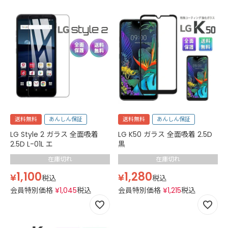
送料無料
あんしん保証
送料無料
あんしん保証
LG Style 2 ガラス 全面吸着
LG K50 ガラス 全面吸着 2.5D
2.5D L-01L エ
黒
在庫切れ
在庫切れ
1,100
1,280
¥
¥
税込
税込
会員特別価格
¥
1,045
税込
会員特別価格
¥
1,215
税込