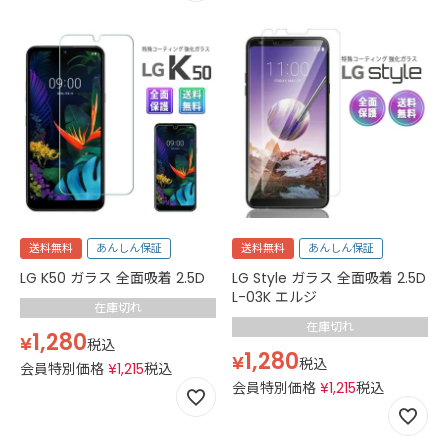
送料無料
あんしん保証
送料無料
あんしん保証
LG K50 ガラス 全面吸着 2.5D
LG Style ガラス 全面吸着 2.5D
L-03K エルジ
在庫切れ
在庫切れ
1,280
¥
税込
1,280
¥
税込
会員特別価格
¥
1,215
税込
会員特別価格
¥
1,215
税込