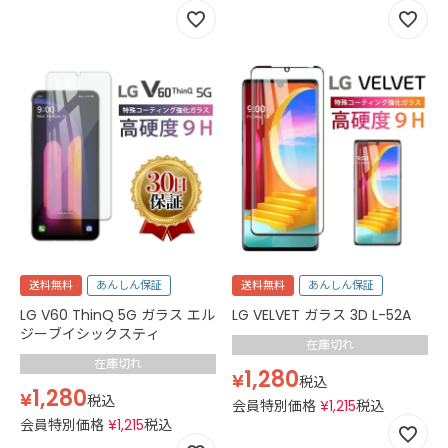
送料無料
あんしん保証
送料無料
あんしん保証
LG V60 ThinQ 5G ガラス エル
LG VELVET ガラス 3D L-52A
ジーブイシックスティ
在庫切れ
在庫切れ
1,280
¥
税込
1,280
¥
税込
会員特別価格
¥
1,215
税込
会員特別価格
¥
1,215
税込