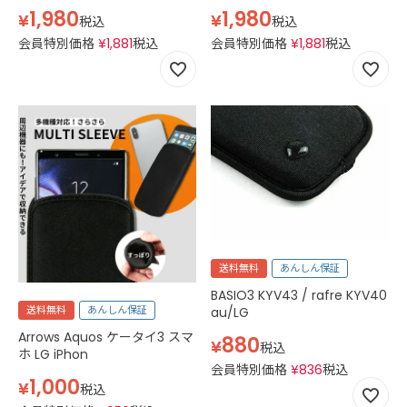
1,980
1,980
¥
¥
税込
税込
会員特別価格
¥
1,881
税込
会員特別価格
¥
1,881
税込
送料無料
あんしん保証
BASIO3 KYV43 / rafre KYV40
送料無料
あんしん保証
au/LG
Arrows Aquos ケータイ3 スマ
880
¥
税込
ホ LG iPhon
会員特別価格
¥
836
税込
1,000
¥
税込