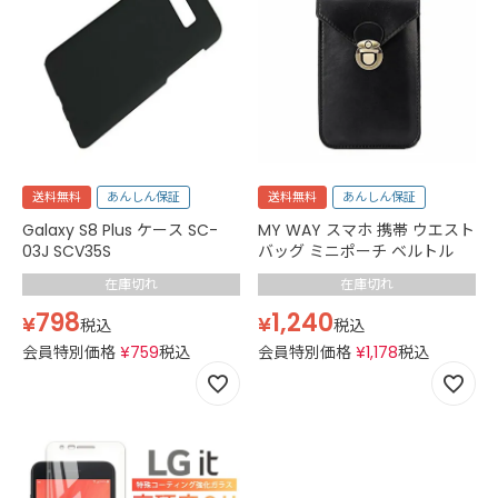
送料無料
あんしん保証
送料無料
あんしん保証
Galaxy S8 Plus ケース SC-
MY WAY スマホ 携帯 ウエスト
03J SCV35S
バッグ ミニポーチ ベルトル
在庫切れ
在庫切れ
798
1,240
¥
¥
税込
税込
会員特別価格
¥
759
税込
会員特別価格
¥
1,178
税込