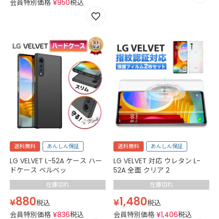
会員特別価格
¥
950
税込
送料無料
あんしん保証
送料無料
あんしん保証
LG VELVET L-52A ケース ハー
LG VELVET 対応 ウレタン L-
ドケース ベルベッ
52A 全面 クリア 2
在庫切れ
在庫切れ
880
1,480
¥
¥
税込
税込
会員特別価格
¥
836
税込
会員特別価格
¥
1,406
税込