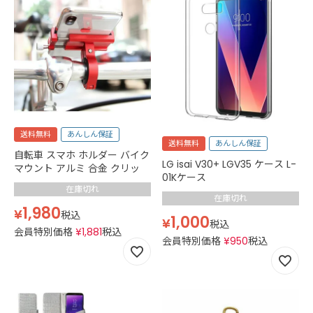
送料無料
あんしん保証
送料無料
あんしん保証
自転車 スマホ ホルダー バイク
LG isai V30+ LGV35 ケース L-
マウント アルミ 合金 クリッ
01Kケース
在庫切れ
在庫切れ
1,980
¥
税込
1,000
¥
税込
会員特別価格
¥
1,881
税込
会員特別価格
¥
950
税込