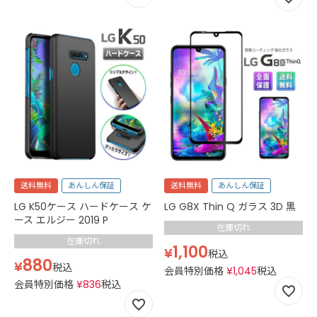
送料無料
あんしん保証
送料無料
あんしん保証
LG K50ケース ハードケース ケ
LG G8X Thin Q ガラス 3D 黒
ース エルジー 2019 P
在庫切れ
在庫切れ
1,100
¥
税込
880
¥
税込
会員特別価格
¥
1,045
税込
会員特別価格
¥
836
税込