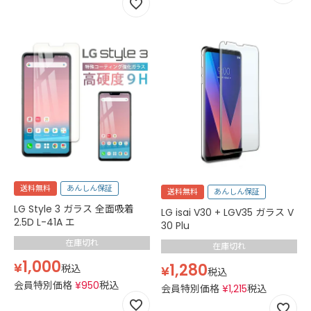
送料無料
あんしん保証
送料無料
あんしん保証
LG Style 3 ガラス 全面吸着
LG isai V30 + LGV35 ガラス V
2.5D L-41A エ
30 Plu
在庫切れ
在庫切れ
1,000
¥
1,280
税込
¥
税込
会員特別価格
¥
950
税込
会員特別価格
¥
1,215
税込