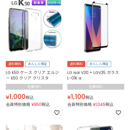
送料無料
あんしん保証
送料無料
あんしん保証
LG k50 ケース クリア エルジ
LG isai V30 + LGV35 ガラス
ー k50 クリア クリスタ
L-01K is
在庫切れ
在庫切れ
1,000
1,100
¥
¥
税込
税込
会員特別価格
¥
950
税込
会員特別価格
¥
1,045
税込