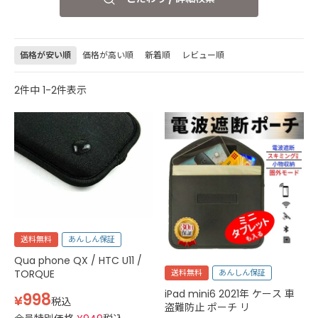
価格が安い順
価格が高い順
新着順
レビュー順
2
件中
1
-
2
件表示
送料無料
あんしん保証
Qua phone QX / HTC U11 /
送料無料
あんしん保証
TORQUE
iPad mini6 2021年 ケース 車
998
¥
税込
盗難防止 ポーチ リ