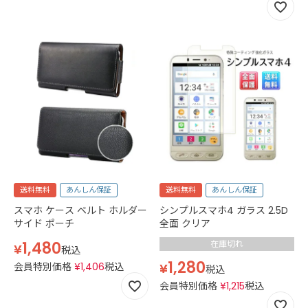
晶 画面 透明 クリア
送料無料
あんしん保証
送料無料
あんしん保証
スマホ ケース ベルト ホルダー
シンプルスマホ4 ガラス 2.5D
サイド ポーチ
全面 クリア
1,480
在庫切れ
¥
税込
1,280
会員特別価格
¥
1,406
税込
¥
税込
会員特別価格
¥
1,215
税込