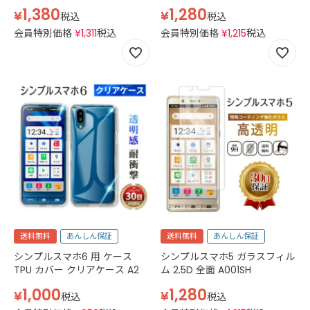
1,380
1,280
¥
¥
税込
税込
会員特別価格
¥
1,311
税込
会員特別価格
¥
1,215
税込
送料無料
あんしん保証
送料無料
あんしん保証
シンプルスマホ6 用 ケース
シンプルスマホ5 ガラスフィル
TPU カバー クリアケース A2
ム 2.5D 全面 A001SH
1,000
1,280
¥
¥
税込
税込