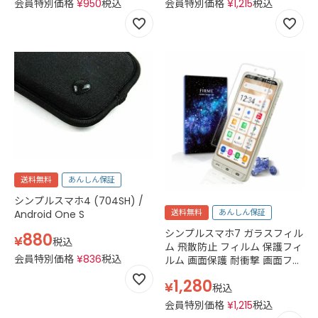
会員特別価格
¥
950
税込
会員特別価格
¥
1,215
税込
送料無料
あんしん保証
シンプルスマホ4 (704SH) /
送料無料
あんしん保証
Android One S
シンプルスマホ7 ガラスフィル
880
¥
税込
ム 飛散防止 フィルム 保護フィ
会員特別価格
¥
836
税込
ルム 画面保護 耐衝撃 画面フィ
ルム 平面ガラスフィルム 高光
1,280
¥
沢 気泡 指紋 防止 10H ソフト
税込
バンク softbank シャープ
会員特別価格
¥
1,215
税込
sharp 2.5D スマホフィルム 液