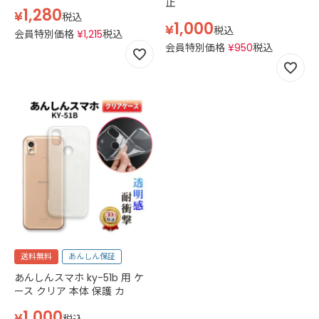
止
1,280
¥
税込
1,000
¥
税込
会員特別価格
¥
1,215
税込
会員特別価格
¥
950
税込
送料無料
あんしん保証
あんしんスマホ ky-51b 用 ケ
ース クリア 本体 保護 カ
1,000
¥