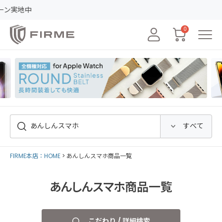
レビュー
0
FIRME本店：HOME
あんしんスマホ商品一覧
あんしんスマホ商品一覧
こだわり / 詳細検索