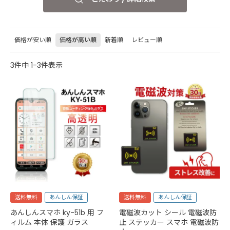
価格が安い順
価格が高い順
新着順
レビュー順
3
件中
1
-
3
件表示
送料無料
あんしん保証
送料無料
あんしん保証
あんしんスマホ ky-51b 用 フ
電磁波カット シール 電磁波防
ィルム 本体 保護 ガラス
止 ステッカー スマホ 電磁波防