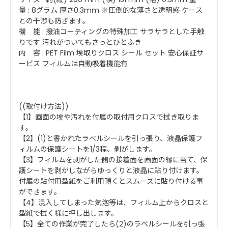
量 : 8グラム 厚さ0.3mm ※圧倒的な薄さと透明感 ケース
との干渉も防ぎます。
機 能 : 撥油コーティングの特殊加工 サラサラとした手触
りです 汚れがついてもさっとひとふき
内 容 : PET Film 埃取りクロス シール セット 安心保証サ
ービス フィルムは自動吸着機能有
((取付け方法))
【1】画面の埃や汚れを付属の取付用クロスで拭き取りま
す。
【2】(1)と書かれたラベルシールを引っ張り、液晶保護フ
ィルムの保護シートを1/3程、剥がします。
【3】フィルムを剥がした側の接着面を画面の縁に当て、保
護シートを剥がしながらゆっくりと液晶に貼り付けます。
付属の貼付用型紙をご利用頂くとスムーズに貼り付ける事
ができます。
【4】混入してしまった気泡等は、フィルム上からクロスと
型紙で拭く様に押し出します。
【5】全ての作業が完了したら(2)のラベルシールを引っ張