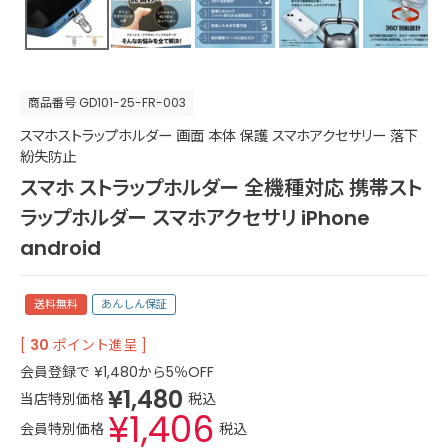
商品番号
GD101-25-FR-003
スマホストラップホルダー 画面 本体 保護 スマホアクセサリー 落下
紛失防止
スマホ ストラップホルダー 全機種対応 携帯スト
ラップホルダー スマホアクセサリ iPhone
android
送料無料
あんしん保証
[
30
ポイント進呈 ]
会員登録で
¥
1,480
から5％OFF
¥
1,480
当店特別価格
税込
¥
1,406
会員特別価格
税込