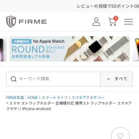
レビューの投稿で50ポイントGET&30日間安心保証！
会員登録
0
FIRME本店：HOME
スマートライフ
スマホアクセサリー
スマホ ストラップホルダー 全機種対応 携帯ストラップホルダー スマホア
クセサリ iPhone android