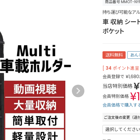
商品番号
MMOT-NY
持ち運び可能なアル
車 収納 シー
ポケット
送料無料
あん
[
34
ポイント進呈 
会員登録で
¥
1,680
¥
当店特別価格
¥
会員特別価格
会員価格で購入す
ご注文後の変更（送