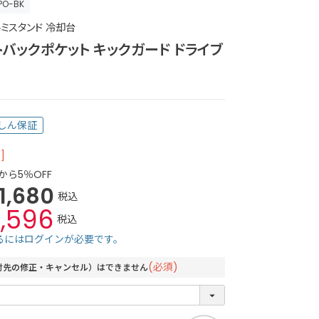
PO-BK
ミスタンド 冷却台
トバックポケット キックガード ドライブ
しん保証
]
から5％OFF
1,680
税込
1,596
税込
るにはログインが必要です。
(必須)
付先の修正・キャンセル）はできません