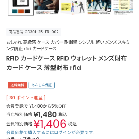
商品番号
GD301-25-FR-002
おしゃれ 高級感 ケース カバー 耐衝撃 シンプル 軽い メンズ スキミ
ング防止 rfid カードケース
RFID カードケース RFID ウォレット メンズ財布
カード ケース 薄型財布 rfid
送料無料
あんしん保証
[
30
ポイント進呈 ]
会員登録で
¥
1,480
から5％OFF
¥
1,480
当店特別価格
税込
¥
1,406
会員特別価格
税込
会員価格で購入するにはログインが必要です。
カラー
ブラック