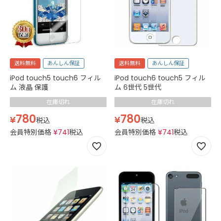
送料無料
あんしん保証
送料無料
あんしん保証
iPod touch5 touch6 フィル
iPod touch6 touch5 フィル
ム 液晶 保護
ム 6世代 5世代
在庫切れ
在庫切れ
780
780
¥
¥
税込
税込
会員特別価格
¥
741
税込
会員特別価格
¥
741
税込