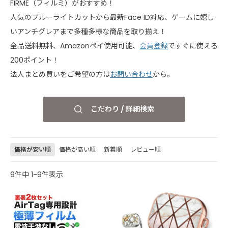
FIRME（フィルミ）がおすすめ！
人気のブルーライトカットから最新Face ID対応、ゲームに嬉し
いアンチグレアまで多種多様な商品を取り揃え！
全品送料無料、Amazonペイ使用可能、
会員登録
ですぐに使える
200ポイント！
法人まとめ買いをご希望の方は
お問い合わせ
から。
こだわり / 詳細検索
価格が安い順
価格が高い順
新着順
レビュー順
9
件中
1
-
9
件表示