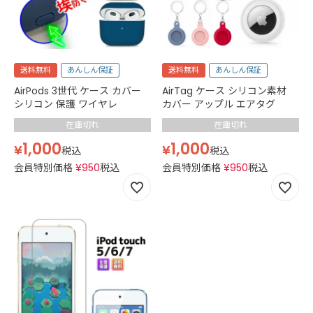
送料無料
あんしん保証
送料無料
あんしん保証
AirPods 3世代 ケース カバー
AirTag ケース シリコン素材
シリコン 保護 ワイヤレ
カバー アップル エアタグ
在庫切れ
在庫切れ
1,000
1,000
¥
¥
税込
税込
会員特別価格
¥
950
税込
会員特別価格
¥
950
税込