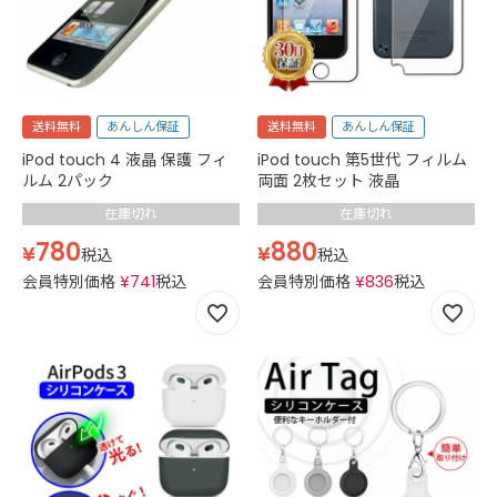
送料無料
あんしん保証
送料無料
あんしん保証
iPod touch 4 液晶 保護 フィ
iPod touch 第5世代 フィルム
ルム 2パック
両面 2枚セット 液晶
在庫切れ
在庫切れ
780
880
¥
¥
税込
税込
会員特別価格
¥
741
税込
会員特別価格
¥
836
税込