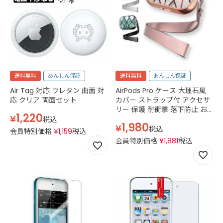
送料無料
あんしん保証
送料無料
あんしん保証
Air Tag 対応 ウレタン 曲面 対
AirPods Pro ケース 大理石風
応 クリア 両面セット
カバー ストラップ付 アクセサ
リー 保護 耐衝撃 落下防止 お
1,220
¥
しゃれ 安全 分離 便利 シンプ
税込
1,980
¥
ル エアーポッズ プロ かわいい
税込
会員特別価格
¥
1,159
税込
ピンク 白 青 ホワイト ブルー
会員特別価格
¥
1,881
税込