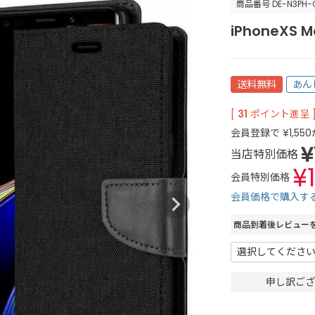
商品番号
DE-N3PH-
iPhoneXS 
送料無料
あん
[
31
ポイント進呈 
会員登録で
¥
1,550
¥
当店特別価格
¥
会員特別価格
会員価格で購入す
商品到着後レビュー
申し訳ござ