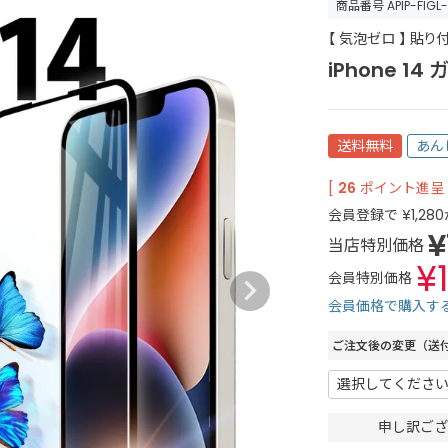
商品番号
APIP-FIGL
【 気泡ゼロ 】 貼
iPhone 1
送料無料
あん
[
26
ポイント進呈 
会員登録で
¥
1,280
¥
当店特別価格
¥
会員特別価格
会員価格で購入す
ご注文後の変更（送
申し訳ござ