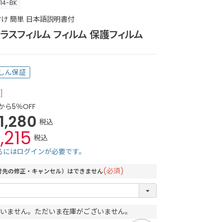
-14-BK
り付け 簡単 日本語説明書付
4 ガラスフィルム フィルム 保護フィルム
しん保証
]
から5％OFF
1,280
税込
1,215
税込
るにはログインが必要です。
(必須)
付先の修正・キャンセル）はできません
いません。ただいま在庫がございません。