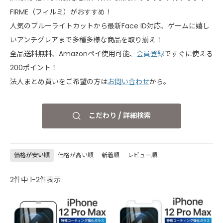
FIRME（フィルミ）がおすすめ！
人気のブルーライトカットから最新Face ID対応、ゲームに嬉し
いアンチグレアまで多種多様な商品を取り揃え！
全品送料無料、Amazonペイ使用可能、
会員登録
ですぐに使える
200ポイント！
法人まとめ買いをご希望の方は
お問い合わせ
から。
こだわり / 詳細検索
価格が安い順
価格が高い順
新着順
レビュー順
2
件中
1
-
2
件表示