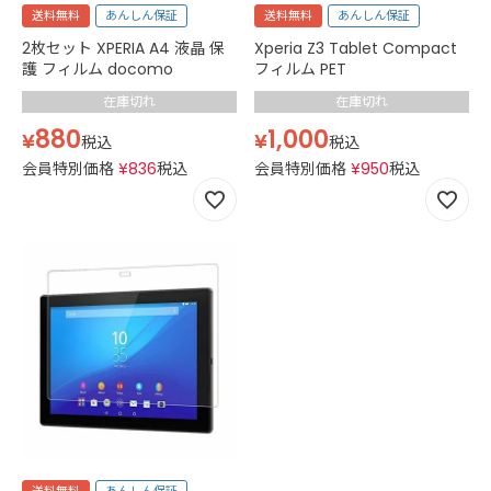
送料無料
あんしん保証
送料無料
あんしん保証
2枚セット XPERIA A4 液晶 保
Xperia Z3 Tablet Compact
護 フィルム docomo
フィルム PET
在庫切れ
在庫切れ
880
1,000
¥
¥
税込
税込
会員特別価格
¥
836
税込
会員特別価格
¥
950
税込