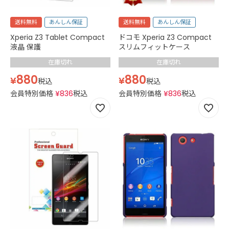
送料無料
あんしん保証
送料無料
あんしん保証
Xperia Z3 Tablet Compact
ドコモ Xperia Z3 Compact
液晶 保護
スリムフィットケース
在庫切れ
在庫切れ
880
880
¥
¥
税込
税込
会員特別価格
¥
836
税込
会員特別価格
¥
836
税込