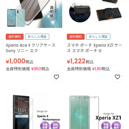
送料無料
あんしん保証
送料無料
あんしん保証
Xperia Ace II クリアケース
スマホ ポーチ Xperia XZ1 ケー
Sony ソニー エク
ス スマホ ポーチ G
1,000
1,222
¥
¥
税込
税込
会員特別価格
¥
950
税込
会員特別価格
¥
1,161
税込