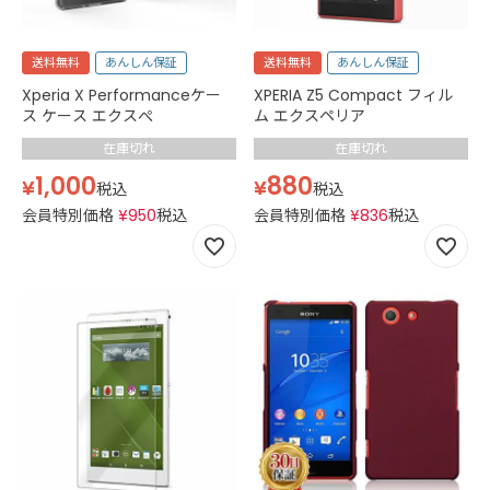
送料無料
あんしん保証
送料無料
あんしん保証
Xperia X Performanceケー
XPERIA Z5 Compact フィル
ス ケース エクスぺ
ム エクスペリア
在庫切れ
在庫切れ
1,000
880
¥
¥
税込
税込
会員特別価格
¥
950
税込
会員特別価格
¥
836
税込