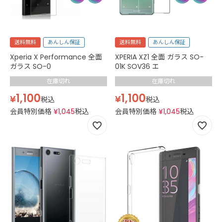
送料無料
あんしん保証
送料無料
あんしん保証
Xperia X Performance 全面
XPERIA XZ1 全面 ガラス SO-
ガラス SO-0
01K SOV36 エ
在庫切れ
在庫切れ
1,100
1,100
¥
¥
税込
税込
会員特別価格
¥
1,045
税込
会員特別価格
¥
1,045
税込