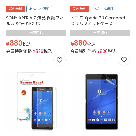
送料無料
あんしん保証
送料無料
あんしん保証
SONY XPERIA Z 液晶 保護フィ
ドコモ Xperia Z3 Compact
ルム SO-02E対応
スリムフィットケース
在庫切れ
在庫切れ
880
880
¥
¥
税込
税込
会員特別価格
¥
836
税込
会員特別価格
¥
836
税込