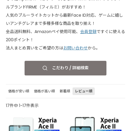
ルブランドFIRME（フィルミ）がおすすめ！
人気のブルーライトカットから最新Face ID対応、ゲームに嬉し
いアンチグレアまで多種多様な商品を取り揃え！
全品送料無料、Amazonペイ使用可能、
会員登録
ですぐに使える
200ポイント！
法人まとめ買いをご希望の方は
お問い合わせ
から。
こだわり / 詳細検索
価格が安い順
価格が高い順
新着順
レビュー順
17
件中
1
-
17
件表示