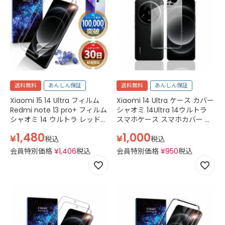
送料無料
あんしん保証
送料無料
あんしん保証
Xiaomi 15 14 Ultra フィルム
Xiaomi 14 Ultra ケース カバー
Redmi note 13 pro+ フィルム
シャオミ 14Ultra 14ウルトラ
シャオミ 14 ウルトラ レッドミ
スマホケース スマホカバー ク
ー ノート 13プロ プラス 保護
リアケース Android simフリ
1,480
1,000
¥
¥
フィルム ウレタン TPU クリア
ー TPU 透明 クリア
税込
税込
会員特別価格
¥
1,406
税込
会員特別価格
¥
950
税込