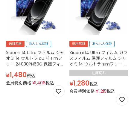
送料無料
あんしん保証
送料無料
あんしん保証
Xiaomi 14 Ultra フィルム シャ
Xiaomi 14 Ultra フィルム ガラ
オミ 14 ウルトラ au +1 simフ
スフィルム 保護フィルム シャ
リー 24030PN60G 保護フィ
オミ 14 ウルトラ simフリー ス
ルム カバー ケース ウレタン
マホフィルム カバー 黒 ブラッ
1,480
在庫切れ
¥
TPU クリア
ク
税込
1,280
会員特別価格
¥
1,406
税込
¥
税込
会員特別価格
¥
1,215
税込