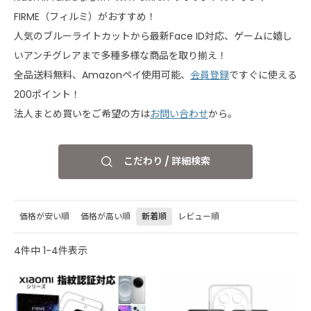
FIRME（フィルミ）がおすすめ！
人気のブルーライトカットから最新Face ID対応、ゲームに嬉し
いアンチグレアまで多種多様な商品を取り揃え！
全品送料無料、Amazonペイ使用可能、
会員登録
ですぐに使える
200ポイント！
法人まとめ買いをご希望の方は
お問い合わせ
から。
こだわり / 詳細検索
価格が安い順
価格が高い順
新着順
レビュー順
4
件中
1
-
4
件表示