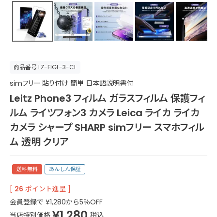
商品番号
LZ-FIGL-3-CL
simフリー 貼り付け 簡単 日本語説明書付
Leitz Phone3 フィルム ガラスフィルム 保護フィ
ルム ライツフォン3 カメラ Leica ライカ ライカ
カメラ シャープ SHARP simフリー スマホフィル
ム 透明 クリア
送料無料
あんしん保証
[
26
ポイント進呈 ]
会員登録で
¥
1,280
から5％OFF
¥
1,280
当店特別価格
税込