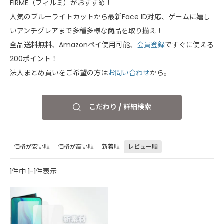
FIRME（フィルミ）がおすすめ！
人気のブルーライトカットから最新Face ID対応、ゲームに嬉し
いアンチグレアまで多種多様な商品を取り揃え！
全品送料無料、Amazonペイ使用可能、
会員登録
ですぐに使える
200ポイント！
法人まとめ買いをご希望の方は
お問い合わせ
から。
こだわり / 詳細検索
価格が安い順
価格が高い順
新着順
レビュー順
1
件中
1
-
1
件表示