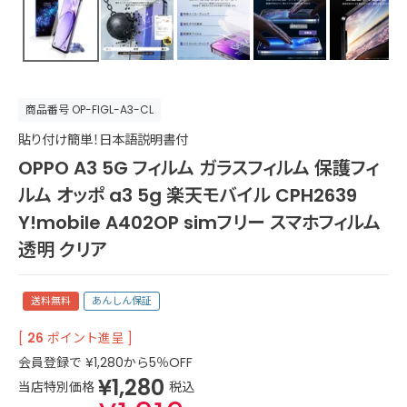
商品番号
OP-FIGL-A3-CL
貼り付け簡単！日本語説明書付
OPPO A3 5G フィルム ガラスフィルム 保護フィ
ルム オッポ a3 5g 楽天モバイル CPH2639
Y!mobile A402OP simフリー スマホフィルム
透明 クリア
送料無料
あんしん保証
[
26
ポイント進呈 ]
会員登録で
¥
1,280
から5％OFF
¥
1,280
当店特別価格
税込