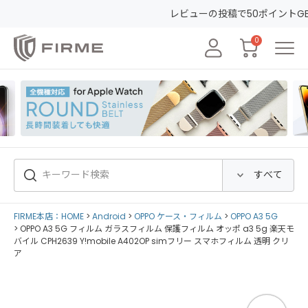
レビューの投稿で50ポイントGET&30日間安心保証！
会員登録し
0
FIRME本店：HOME
Android
OPPO ケース・フィルム
OPPO A3 5G
OPPO A3 5G フィルム ガラスフィルム 保護フィルム オッポ a3 5g 楽天モ
バイル CPH2639 Y!mobile A402OP simフリー スマホフィルム 透明 クリ
ア