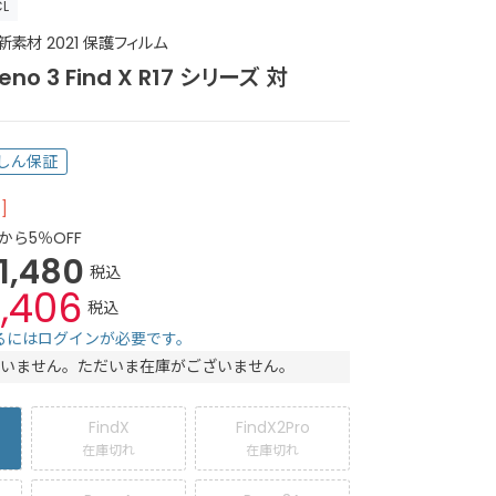
CL
素材 2021 保護フィルム
no 3 Find X R17 シリーズ 対
しん保証
]
から5％OFF
1,480
税込
1,406
税込
るにはログインが必要です。
いません。ただいま在庫がございません。
FindX
FindX2Pro
在庫切れ
在庫切れ