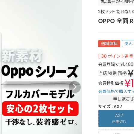
商品番号
OP-URFI-
2枚セット 割れない新
OPPO 全面 Re
送料無料
あん
[
30
ポイント進呈 
会員登録で
¥
1,480
¥
当店特別価格
¥
会員特別価格
会員価格で購入す
申し訳ござ
サイズ
AX7
AX7
在庫切れ