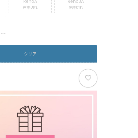
RenoA
Reno3A
在庫切れ
在庫切れ
クリア