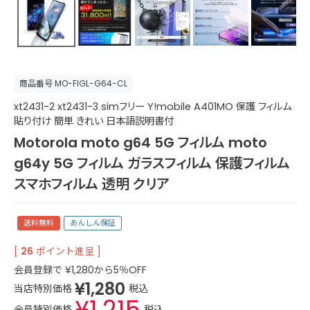
商品番号
MO-FIGL-G64-CL
xt2431-2 xt2431-3 simフリー Y!mobile A401MO 保護 フィルム
貼り付け 簡単 きれい 日本語説明書付
Motorola moto g64 5G フィルム moto
g64y 5G フィルム ガラスフィルム 保護フィルム
スマホフィルム 透明 クリア
送料無料
あんしん保証
[
26
ポイント進呈 ]
会員登録で
¥
1,280
から5％OFF
¥
1,280
当店特別価格
税込
¥
1,215
会員特別価格
税込