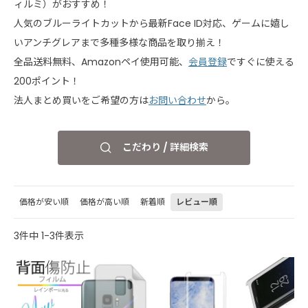
ィルミ）がおすすめ！
人気のブルーライトカットから最新Face ID対応、ゲームに嬉し
いアンチグレアまで多種多様な商品を取り揃え！
全品送料無料、Amazonペイ使用可能、
会員登録
ですぐに使える
200ポイント！
法人まとめ買いをご希望の方は
お問い合わせ
から。
こだわり / 詳細検索
価格が安い順
価格が高い順
新着順
レビュー順
3
件中
1
-
3
件表示