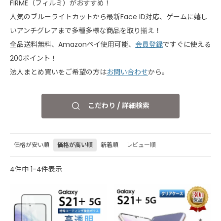
FIRME（フィルミ）がおすすめ！
人気のブルーライトカットから最新Face ID対応、ゲームに嬉し
いアンチグレアまで多種多様な商品を取り揃え！
全品送料無料、Amazonペイ使用可能、
会員登録
ですぐに使える
200ポイント！
法人まとめ買いをご希望の方は
お問い合わせ
から。
こだわり / 詳細検索
価格が安い順
価格が高い順
新着順
レビュー順
4
件中
1
-
4
件表示