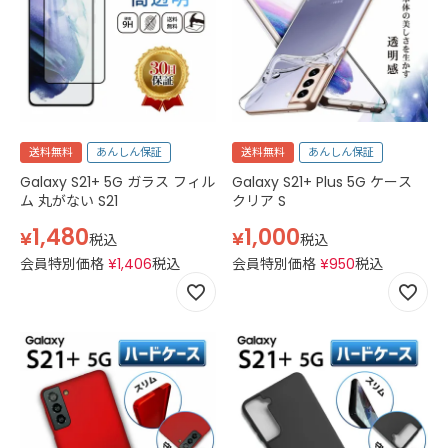
送料無料
あんしん保証
送料無料
あんしん保証
Galaxy S21+ 5G ガラス フィル
Galaxy S21+ Plus 5G ケース
ム 丸がない S21
クリア S
1,480
1,000
¥
¥
税込
税込
会員特別価格
¥
1,406
税込
会員特別価格
¥
950
税込