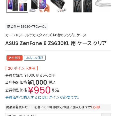
商品番号
ZS630-TPCA-CL
カードやシールでカスタマイズ 無地のシンプルケース
ASUS ZenFone 6 ZS630KL 用 ケース クリア
送料無料
あんしん保証
[
20
ポイント進呈 ]
会員登録で
¥
1,000
から5％OFF
¥
1,000
当店特別価格
税込
¥
950
会員特別価格
税込
会員価格で購入するにはログインが必要です。
商品到着後レビューを書いて30日間安心保証に加入しますか
(必須)