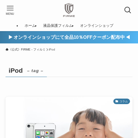
MENU
ホーム
液晶保護フィルム
オンラインショップ
▶️ オンラインショップにて全品10％OFFクーポン配布中 ◀️
《公式》FIRME - フィルミ
iPod
iPod
– tag –
コラム